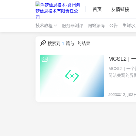
首页
友情链接
技术教程
服务器测评
网站源码
公告
生鲜水
搜索到
1
篇与
的结果
MCSL2 
2023-12-02
MCSL2 | 
简洁美观的界面： 
🎞️ 可管理
FastMirr
2023年12月02
服务器✅ 自动
MCSL2的功能。用
Fluent-Widge
网：https://mc
群聊：https:/
https://git
https://www.d