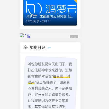
鸿梦云：成都高防云服务器 低至99元/月 企业经营
3775 阅读 - 03/17
广告
舔狗日记
听说你朋友说今天出门了，我
打扮成精神小伙来找你，没想
到你竟然对我说“
给我爬，别
过来
”我当场就哭了，原来真
心真的会感动人，你一定是知
道，穿豆豆鞋走路脚会很累，
让我爬是因为这样不会累着
脚，其实你是喜欢我的吧