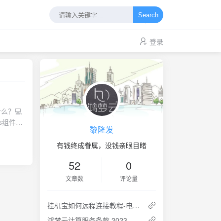
Search
登录
什么？💻
ts组件库
黎隆发
建一个新
有钱终成眷属，没钱亲眼目睹
 丰富
52
0
9PyQt-
MCSL 2官
文章数
评论量
esQQ官方
挂机宝如何远程连接教程-电脑版
-Block:
鸿梦云计算服务条款 2023年5月