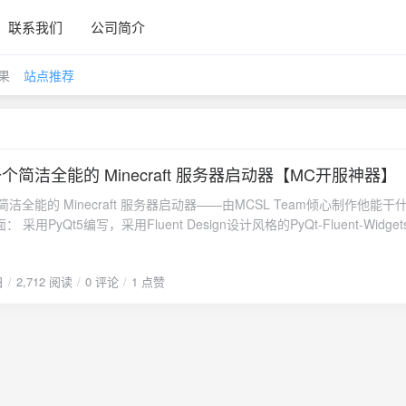
联系我们
公司简介
果
站点推荐
| 一个简洁全能的 Minecraft 服务器启动器【MC开服神器】
一个简洁全能的 Minecraft 服务器启动器——由MCSL Team倾心制作他能干
采用PyQt5编写，采用Fluent Design设计风格的PyQt-Fluent-Widge
多服务器： 多服务器集中管理，运维更高效⏬ 一站式下载服务： 使用Aria2从
or、MCSLAPI下载各类常用核心⚡ 快速新建服务器： 几个选项，即可快速新
日
2,712 阅读
0 评论
1 点赞
查找Java： 自动查找绝大多数Java，无需手动选择。🔧 自研插件系统：
到的开源项目Python 3.8.0Nuitka 最新版requests 最新版PyQt5 5.15.
ts 最新版aria2p 最新版lib-not-dr 0.1.7loguru 0.7.2psutil 5.9.5相关链接
sl.com.cnGitHub Issue：https://github.com/MCSLTeam/MCSL2/issu
/jq.qq.com/?k=b6NlRcJnGPLv3开源协议：
hub.com/MCSLTeam/MCSL2/blob/master/LICENSE鸣谢维度前端:
f100.ltdZ_Tsin: https://ztsin.cn/FiveCDN公益加速: https://cdn.5-5.siteWB