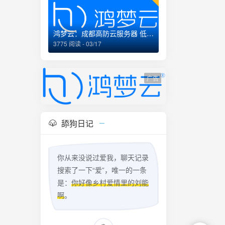
鸿梦云：成都高防云服务器 低至99元/月 企业经营
3775 阅读 - 03/17
广告
舔狗日记
你从来没说过爱我，聊天记录
搜索了一下“爱”，唯一的一条
是：
你好像乡村爱情里的刘能
啊
。