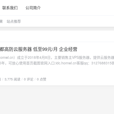
联系我们
公司简介
果
站点推荐
都高防云服务器 低至99元/月 企业经营
.homwl.cn）成立于2018年4月8日，主要销售主VPS服务器，提供云服务
年，可放心使用首页截图官网入口:idc.homwl.cn客服qq：312768831
防云采用英特尔E5 2680v2 使用BGP路线 策略无视cc 单机防御100G
日
3,775 阅读
0 评论
0 点赞
如下图