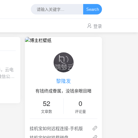
Search
登录
器，云电
5微信公众
黎隆发
价格Cpu
有钱终成眷属，没钱亲眼目睹
52
0
文章数
评论量
挂机宝如何远程连接-手机版
挂机宝如何挂载磁盘