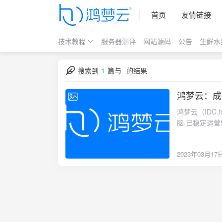
首页
友情链接
技术教程
服务器测评
网站源码
公告
生鲜水
搜索到
1
篇与
的结果
鸿梦云：成
2023-03-17
鸿梦云（IDC
脑,已稳定运营5
号：鸿梦云成都高
内存 硬盘 宽带 Ipv4 价格/月2核 2G 40G 10Mbps 1个 99.99元4核 4G 60G 15Mbps 1个 131.30
2023年03月17
元8核 8G 80G 20Mbps 1个 190.89元 8核 16G 100G 30Mbps 1个 291.89元国内ping如下图io
测速 宽带测速